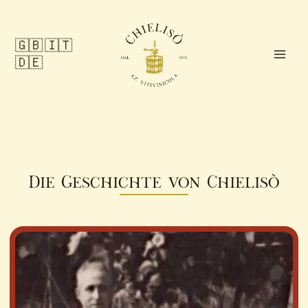
Zum
Inhalt
springen
🇬🇧
🇮🇹
Main
🇩🇪
Men
Die Geschichte von Chielisò