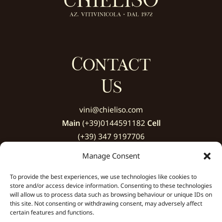
Contact
Us
vini@chieliso.com
Main
(+39)0144591182
Cell
(+39) 347 9197706
Manage Consent
Strada Statale Gavonata,
25, 15016 Gavonata AL,
To provide the best experiences, we use technologies like cookies to
store and/or access device information. Consenting to these technologies
Italy
will allow us to process data such as browsing behaviour or unique IDs on
this site. Not consenting or withdrawing consent, may adversely affect
certain features and functions.